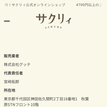
無料！
サクリィ公式オンラインショップ 4700円以上のご購
販売業者
株式会社グッテ
代表責任者
宮﨑拓郎
所在地
東京都
千代田区神田佐久間町
2
丁目
18
番地
1
秋葉
原
STN
フロント
10
階